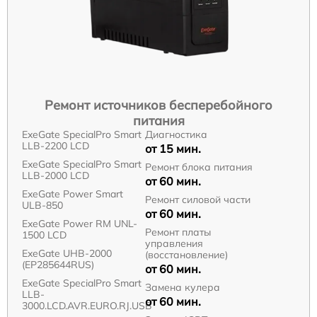
Ремонт источников бесперебойного
питания
ExeGate SpecialPro Smart
Диагностика
LLB-2200 LCD
от 15 мин.
ExeGate SpecialPro Smart
Ремонт блока питания
LLB-2000 LCD
от 60 мин.
ExeGate Power Smart
Ремонт силовой части
ULB-850
от 60 мин.
ExeGate Power RM UNL-
Ремонт платы
1500 LCD
управления
ExeGate UHB-2000
(восстановление)
(EP285644RUS)
от 60 мин.
ExeGate SpecialPro Smart
Замена кулера
LLB-
от 60 мин.
3000.LCD.AVR.EURO.RJ.USB